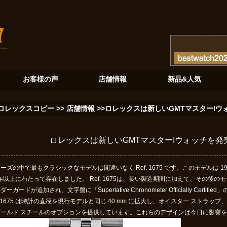
る至高のクロノグラフ
砂金石の神秘：ロレックスデイデイト128345RBRが紡ぐ新たな伝説
ブルーと黄
お客様の声
店舗情報
新品&人気
ロレックスコピー
>>
店舗情報
>>ロレックスは新しいGMTマスターI
ロレックスは新しいGMTマスターIウォッチを
ーズの中で最もクラシックなモデルは間違いなく Ref. 1675 です。このモデルは 19
 年以上にわたって存在しました。 Ref. 1675は、長い製造期間に加えて、その
ダーガードが追加され、文字盤に「Superlative Chronometer Officially Ce
f.1675 は時計の直径を現行モデルと同じ 40 mm に拡大し、オイスター ストラップ
ゴールド スチールのオプションを提供しています。これらのデザインは今日に影響