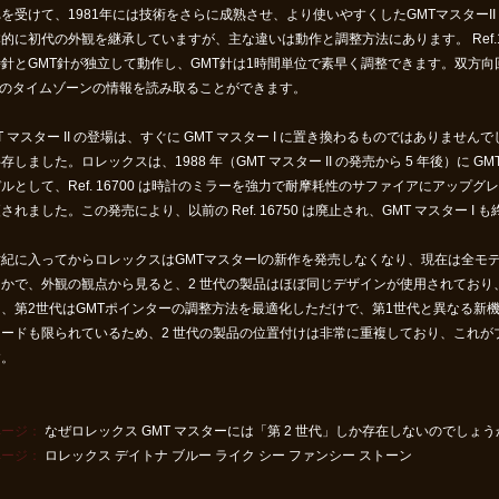
を受けて、1981年には技術をさらに成熟させ、より使いやすくしたGMTマスターII R
的に初代の外観を継承していますが、主な違いは動作と調整方法にあります。 Ref.167
針とGMT針が独立して動作し、GMT針は1時間単位で素早く調整できます。双方向回
つのタイムゾーンの情報を読み取ることができます。
T マスター II の登場は、すぐに GMT マスター I に置き換わるものではありませんでし
存しました。ロレックスは、1988 年（GMT マスター II の発売から 5 年後）に G
ルとして、Ref. 16700 は時計のミラーを強力で耐摩耗性のサファイアにアッ
されました。この発売により、以前の Ref. 16750 は廃止され、GMT マスター I 
紀に入ってからロレックスはGMTマスターIの新作を発売しなくなり、現在は全モデ
らかで、外観の観点から見ると、2 世代の製品はほぼ同じデザインが使用されており
は、第2世代はGMTポインターの調整方法を最適化しただけで、第1世代と異なる新
ードも限られているため、2 世代の製品の位置付けは非常に重複しており、これがブラン
す。
ページ：
なぜロレックス GMT マスターには「第 2 世代」しか存在しないのでしょう
ページ：
ロレックス デイトナ ブルー ライク シー ファンシー ストーン