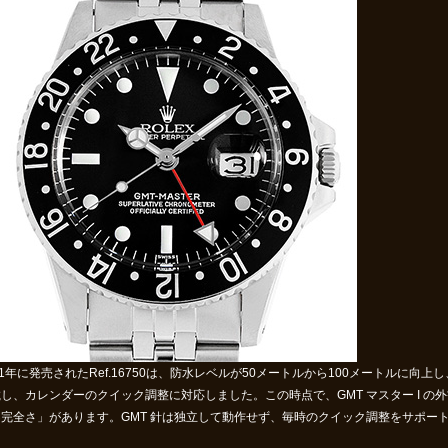
81年に発売されたRef.16750は、防水レベルが50メートルから100メートルに向上し、
し、カレンダーのクイック調整に対応しました。この時点で、GMT マスター I 
不完全さ」があります。GMT 針は独立して動作せず、毎時のクイック調整をサポー