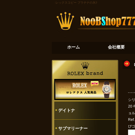
ロレックスコピー
プラチナの氷河：デイトナ116506が奏で
ホーム
会社概要
シリ
20
デイトナ
ョル
Re
び
サブマリーナー