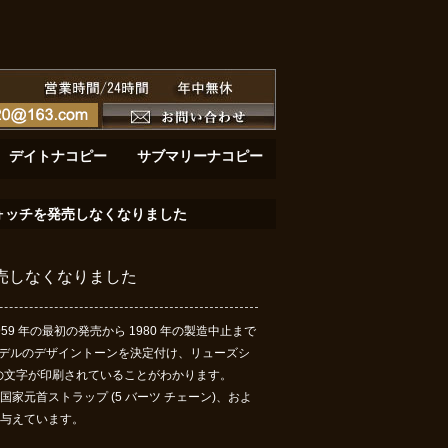
金の深淵：サブマリーナーデイト 126618LB
黄金の鼓動：デイトナ116508が刻む至高のクロノグ
デイトナコピー
サブマリーナコピー
ウォッチを発売しなくなりました
発売しなくなりました
59 年の最初の発売から 1980 年の製造中止まで
後のモデルのデザイントーンを決定付け、リューズシ
rtified」の文字が印刷されていることがわかります。
、国家元首ストラップ (5 バーツ チェーン)、およ
を与えています。