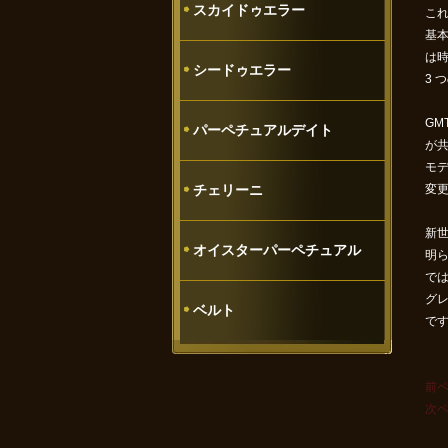
スカイドゥエラー
これ
基本
は時
シードゥエラー
3 
GM
パーペチュアルデイト
が共
モデ
チェリーニ
変更
新世
オイスターパーペチュアル
明
で
グレ
ベルト
で
前
次