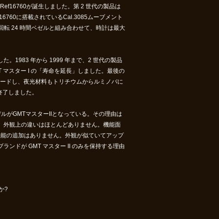
ef16760が誕生しました。第 2 世代の製品は
60に搭載されているCal.3085ムーブメント
転 24 時間ベゼルと組み合わせて、時計は最大
た。1983 年から 1999 年まで、2 世代の製品
MT マスター I の「寿命を延長」しました。最後の
プグレードし、夜光材料もトリチウムからルミノバに
も終了しました。
ルがGMTマスターIIとなっている。その理由は
、外観上の違いはほとんどありません。機能面
機能の追加はありません。外観が似ていてアップ
ドが GMT マスター II のみを保持する理由
か?