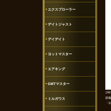
エクスプローラー
デイトジャスト
デイデイト
ヨットマスター
エアキング
GMTマスター
19
搭載
ミルガウス
「