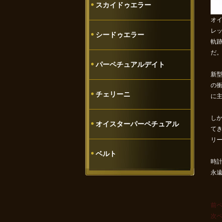
スカイドゥエラー
オ
レ
シードゥエラー
軌
だ
パーペチュアルデイト
新型
の
チェリーニ
に
し
オイスターパーペチュアル
て
リ
ベルト
時
永
前
次