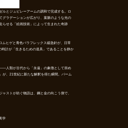
ゼルとジュビレーアームの調和で完成する。ロ
てグラデーションが広がり、葉脈のような光の
走らせる「絵画技術」によって生まれた奇跡
ラクロムヒゲと青色パラフレックス緩急針が、日常
の時計が「生きるための道具」であることを静か
——人類が古代から「永遠」の象徴として崇め
」が、21世紀に新たな解釈を得た瞬間。パーム
ジャストが紡ぐ物語は、鋼と金の向こう側で、
空美学