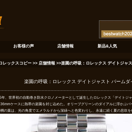
が奏でる至高のクロノグラフ
砂金石の神秘：ロレックスデイデイト128345RBRが紡ぐ新たな伝説
ブル
お客様の声
店舗情報
新品&人気
ロレックスコピー
>>
店舗情報
>>楽園の呼吸：ロレックス デイトジャ
楽園の呼吸：ロレックス デイトジャスト パーム
45年、世界初の自動巻き防水クロノメーターとして誕生したロレックス「デイトジャスト
、36mmケースに熱帯の楽園を封じ込めた。オリーブグリーンのダイアルに浮かぶパ
棕櫚の葉は、光の角度でエメラルドから深緑へと色変わりし、永遠に続く夏の息吹