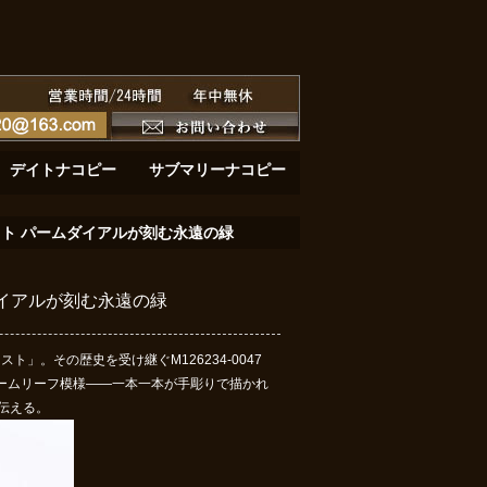
ーと黄金の深淵：サブマリーナーデイト 126618LB
黄金の鼓動：デイトナ116508が刻む至高のク
デイトナコピー
サブマリーナコピー
スト パームダイアルが刻む永遠の緑
ダイアルが刻む永遠の緑
」。その歴史を受け継ぐM126234-0047
ームリーフ模様——一本一本が手彫りで描かれ
を伝える。