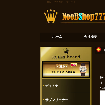
ロレックスコピー
プラチナの氷河：デイトナ116506
ホーム
会社概要
19
は
デイトナ
た
サブマリーナー