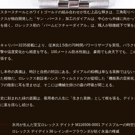
イスタースチールとホワイトゴールドの組み合わせが生む上品な輝きは、三角彫りベ
ックスが独自開発した「サン・バースト」加工のダイアルは、中心から外縁に向かっ
跡を描く。ロレックス初の「パームピクチャーダイアル」は、職人が顕微鏡下で筆を
。
キャリバー3235搭載により、従来比1.5倍の70時間パワーリザーブを実現。パ
衝撃や温度変化から精度を守る。100メートル防水性能は、豪雨でも炎天下でも、こ
主張する。
かし本作の真価は、時計と自然の対話にある。ダイアルの棕櫚は単なる装飾ではない
きた植物だ。ロレックス創設者ハンス・ウィルスドルフが提唱した「機能美の芸術化
ーフの陰影に耳を澄ませば、そこには機械仕掛けの森の呼吸が聞こえる。
計史に刻まれた緑の楽園は、着用者の人生に「生きた装飾」として根を張る。デイト
遠に葉を揺らし続ける。
ページ：
氷河が生んだ至宝ロレックス デイトナ M116506-0001 アイスブルーの時
ページ：
ロレックス デイデイト36 レインボーフラウンダが紡ぐ永遠の権威