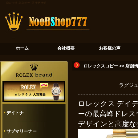
ロレックスコピー
プラチナの氷河：デイトナ116506が奏でる至高のクロノグラフ
砂金石の神秘：
ホーム
会社概要
お客様の声
ロレックスコピー
>>
店舗
ラグジュ
ロレックス デイデイト
ー
の最高峰ドレス
デイトナ
デザインと高度な
サブマリーナー