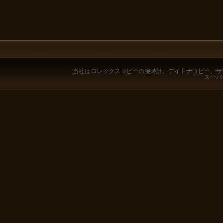
当社は
ロレックスコピー
の腕時計、
デイトナコピー
、
サ
スーパ