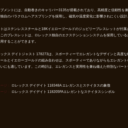
ーブメントには、自動巻きのキャリバー3135が搭載されており、高精度と信頼性を
ス独自のパラクロムヘアスプリングを採用し、磁気や温度変化に影響されにくい設計
ルトはステンレススチールと18Kイエローゴールドのジュビリーブレスレットが付属
。このブレスレットは、ロレックス独自のエクステンションシステムを採用している
着用することができます。
ックス デイトジャスト 178273は、スポーティーでエレガントなデザインと高
チールとイエローゴールドの組み合わせは、スポーティーでありながらもエレガント
使いにも適しています。この時計は、エレガンスと実用性を兼ね備えた特別なパート
ページ：
ロレックス デイデイト 118348A エレガンスとステイタスの象徴
ページ：
ロレックス デイデイト 118205FAエレガントなステイタスシンボル