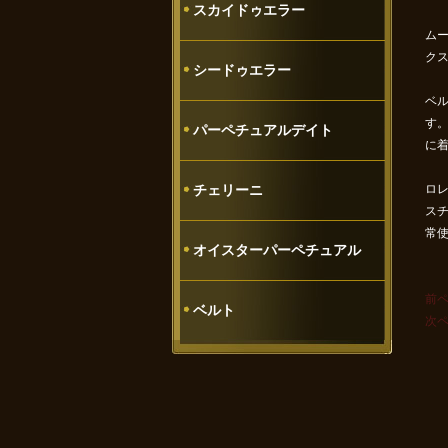
スカイドゥエラー
ム
ク
シードゥエラー
ベ
す
パーペチュアルデイト
に
チェリーニ
ロレ
ス
常
オイスターパーペチュアル
前
ベルト
次