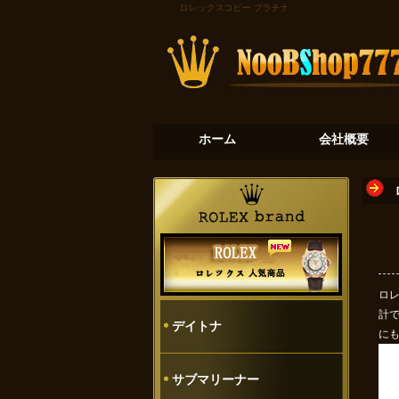
ロレックスコピー
プラチナの氷河：デイトナ116506
ホーム
会社概要
ロレ
計
デイトナ
に
サブマリーナー