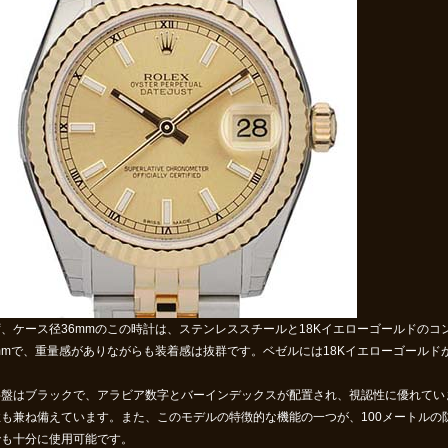
ず、ケース径36mmのこの時計は、ステンレススチールと18Kイエローゴールドの
2mmで、重量感がありながらも装着感は抜群です。ベゼルには18Kイエローゴール
字盤はブラックで、アラビア数字とバーインデックスが配置され、視認性に優れてい
性も兼ね備えています。また、このモデルの特徴的な機能の一つが、100メートルの
でも十分に使用可能です。