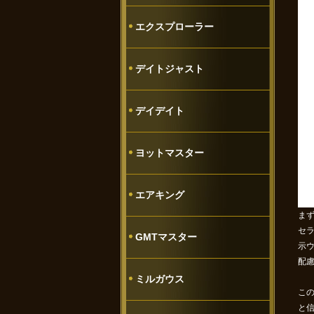
エクスプローラー
デイトジャスト
デイデイト
ヨットマスター
エアキング
ま
セ
GMTマスター
示
配
ミルガウス
こ
と