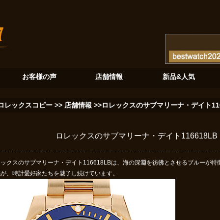
でる至高のクロノグラフ
砂金石の神秘：ロレックスデイデイト128345RBRが紡ぐ新たな伝説
ブルーと
お客様の声
店舗情報
新品&人気
ロレックスコピー
>>
店舗情報
>>ロレックスのサブマリーナ・デイト11
ロレックスのサブマリーナ・デイト116618L
ックスのサブマリーナ・デイト116618LBは、海の深淵を彷彿とさせるブルーが
感が、時計愛好家たちを魅了し続けています。