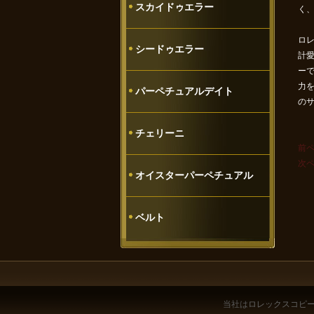
スカイドゥエラー
く
ロレ
シードゥエラー
計
ー
力
パーペチュアルデイト
のサ
チェリーニ
前
次
オイスターパーペチュアル
ベルト
当社は
ロレックスコピ