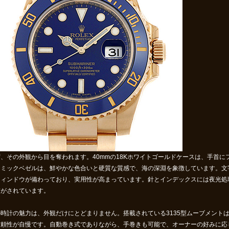
ず、その外観から目を奪われます。40mmの18Kホワイトゴールドケースは、手首
ラミックベゼルは、鮮やかな色合いと硬質な質感で、海の深淵を象徴しています。文
ウィンドウが備わっており、実用性が高まっています。針とインデックスには夜光処
慮がされています。
の時計の魅力は、外観だけにとどまりません。搭載されている3135型ムーブメント
信頼性が自慢です。自動巻き式でありながら、手巻きも可能で、オーナーの好みに応