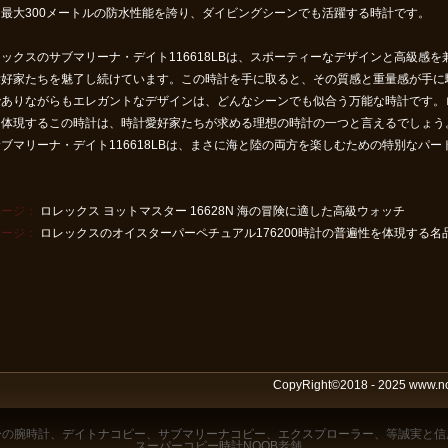
、最大300メートルの防水性能を誇り、ダイビングシーンでも活躍する時計です。
ックスのサブマリーナ・デイト116618LBは、スポーティーなデザインと高級感
愛好家たちを魅了し続けています。この時計を手に取ると、その質感と重量感が手に
でありながらもエレガントなデザインは、どんなシーンでも似合う万能な時計です。
を体現するこの時計は、時計愛好家たちが求める理想の時計の一つと言えるでしょう
ブマリーナ・デイト116618LBは、まさに海と陸の両方を楽しむための特別なパー
ページ：
ロレックス ヨットマスター 16628N 海の冒険に適した高級ウォッチ
ページ：
ロレックスのオイスターパーペチュアル176200時計の普遍性を体現する名
CopyRight©2018 - 2025 www.
ー
の腕時計、
デイトナコピー
、
サブマリーナコピー
、
エクスプローラー
、等誠実と信
スーパーコピー時計NOOB
老舗。