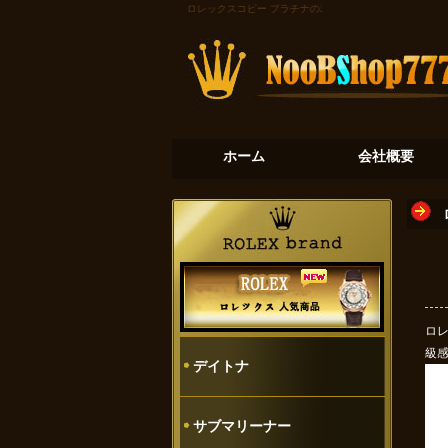
ロレックスコピー
プラチナの氷河：デイトナ116506が奏
ホーム
会社概要
ロレ
級
デイトナ
サブマリーナー