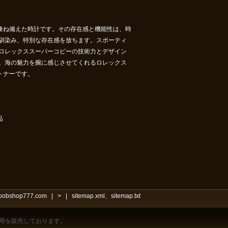
を兼ね備えた時計です。その存在感と機能性は、時
馴染み、特別な存在感を放ちます。スポーティ
ロレックススーパーコピー
の技術力とデザイン
。海の魅力を腕に感じさせてくれるロレックス
トナーです。
品
noobshop777.com
|
>
|
sitemap.xml
、
sitemap.txt
用を販売しております。