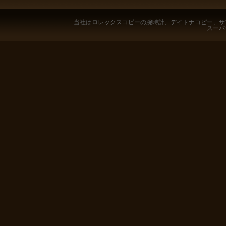
当社は
ロレックスコピー
の腕時計、
デイトナコピー
、
サ
スーパ