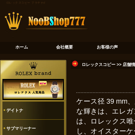
ロレックスコピー
プラチナの氷河：デイトナ116506が奏でる至高のクロノグラフ
砂金石の神秘
ホーム
会社概要
お客様の声
ロレックスコピー
>>
店舗
ケース径 39 mm
な輝きは、エレガ
デイトナ
は、ロレックス唯
サブマリーナー
し、オイスターケ