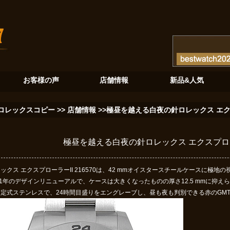
奏でる至高のクロノグラフ
砂金石の神秘：ロレックスデイデイト128345RBRが紡ぐ新たな伝説
ブル
お客様の声
店舗情報
新品&人気
ロレックスコピー
>>
店舗情報
>>極昼を越える白夜の針ロレックス エクスプ
極昼を越える白夜の針ロレックス エクスプローラー
ックス エクスプローラーII 216570は、42 mmオイスタースチールケースに極
11年のデザインリニューアルで、ケースは大きくなったものの厚さ12.5 mmに抑
固定式ステンレスで、24時間目盛りをエングレーブし、昼も夜も判別できる赤のGM