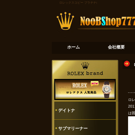
ロレックスコピー
プラチナの氷河：デイトナ116506が
ホーム
会社概要
ロレ
20
デイトナ
は
サブマリーナー