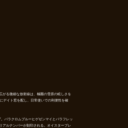
広がる微細な放射線は、極圏の雪原の眩しさを
3時にデイト窓を配し、日常使いでの利便性を確
ーブ。パラクロムブルーヒゲゼンマイとパラフレッ
リアルナンバーが刻印される。オイスターブレ