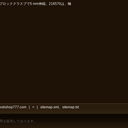
ッククラスプで5 mm伸縮。216570は、極
noobshop777.com
|
>
|
sitemap.xml
、
sitemap.txt
用を販売しております。