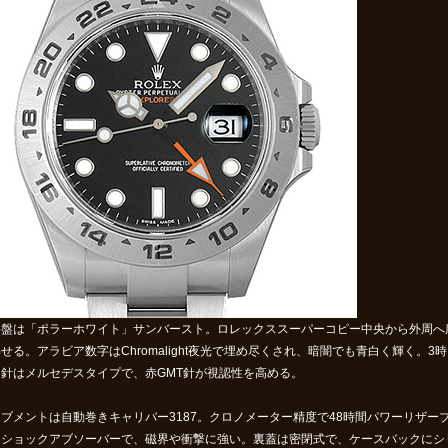
字盤は「ポラーホワイト」サンバースト。
ロレックススーパーコピー
中央から外周へ
せる。アラビア数字はChromalight夜光で埋め尽くされ、暗闇でも青白く輝く。
。針はメルセデスタイプで、赤GMT針が視認性を高める。
ーブメントは自動巻きキャリバー3187。クロノメーター精度で48時間パワーリザ
スショックアブソーバーで、磁界や衝撃に強い。裏蓋は密閉式で、ケースバックにシ