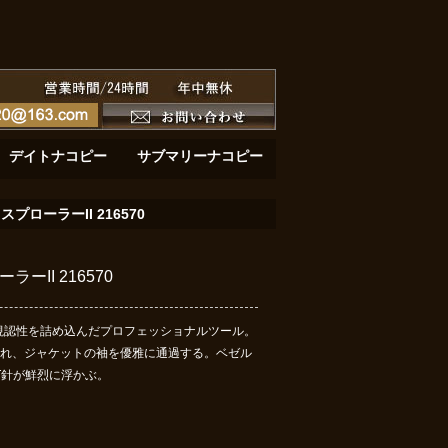
ーと黄金の深淵：サブマリーナーデイト 126618LB
黄金の鼓動：デイトナ116508が刻む至高のク
デイトナコピー
サブマリーナコピー
ローラーII 216570
II 216570
地の視認性を詰め込んだプロフェッショナルツール。
えられ、ジャケットの袖を優雅に通過する。ベゼル
T針が鮮烈に浮かぶ。