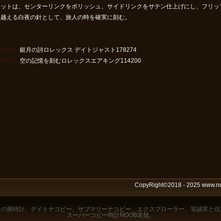
ットは、センターリンクをポリッシュ、サイドリンクをサテン仕上げにし、フリップロ
を越える白夜の針として、旅人の時を確実に刻む。
ページ：
銀月の詩ロレックス デイトジャスト178274
ページ：
空の記憶を刻むロレックスエアキング114200
CopyRight©2018 - 2025 www.
ー
の腕時計、
デイトナコピー
、
サブマリーナコピー
、
エクスプローラー
、等誠実と信
スーパーコピー時計NOOB
老舗。