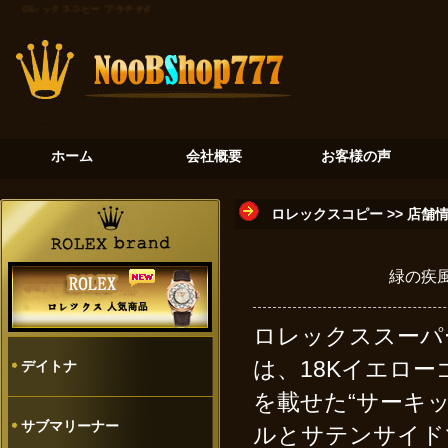
ロレックスコピー
プラチナの氷河：デイトナ116506が奏でる至高のクロノグラフ
砂金石の神秘
ホーム
会社概要
お客様の声
ロレックスコピー
>>
店舗
緑の疾
ロレックススーパ
は、18Kイエロ
デイトナ
を載せた“サーキッ
サブマリーナー
ルとサテンサイド