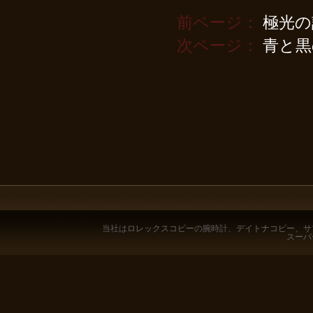
前ページ：
極光の
次ページ：
青と黒
当社は
ロレックスコピー
の腕時計、
デイトナコピー
、
サ
スーパ