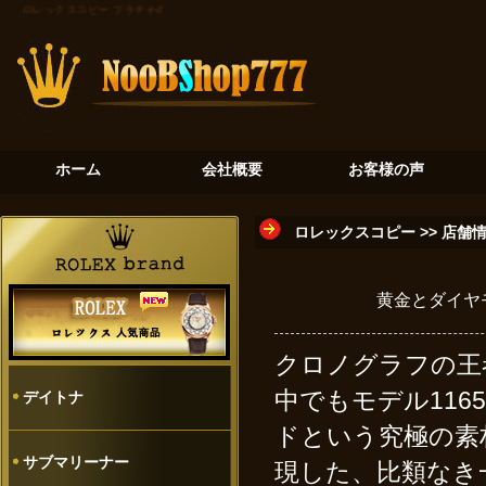
ロレックスコピー
プラチナの氷河：デイトナ116506が奏でる至高のクロノグラフ
砂金石の神秘
ホーム
会社概要
お客様の声
ロレックスコピー
>>
店舗
黄金とダイヤ
クロノグラフの王
中でもモデル116
デイトナ
ドという究極の素
サブマリーナー
現した、比類なき