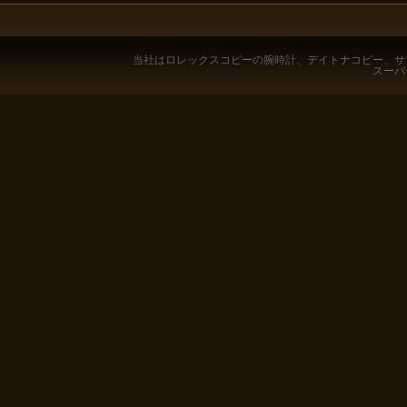
当社は
ロレックスコピー
の腕時計、
デイトナコピー
、
サ
スーパ