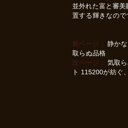
並外れた富と審美
置する輝きなので
前ページ：
静かな
取らぬ品格
次ページ：
気取ら
ト 115200が紡