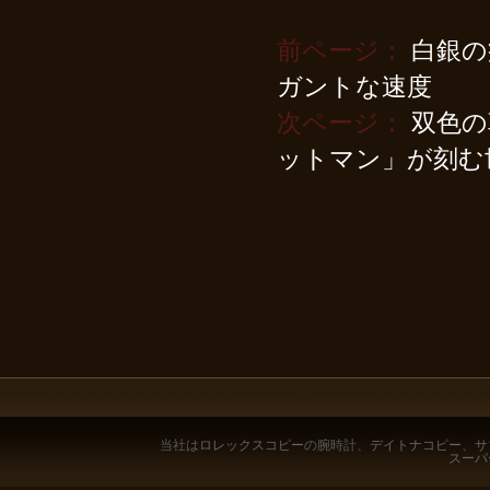
前ページ：
白銀の
ガントな速度
次ページ：
双色の革
ットマン」が刻む
当社は
ロレックスコピー
の腕時計、
デイトナコピー
、
サ
スーパ