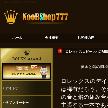
ロレックスコピー
プラチナの氷河：デイトナ116506が奏でる至高のクロノグラフ
砂金石の神秘：
ホーム
会社概要
お客様の声
ロレックスコピー
>>
店舗
黄金と鋼の調和ロ
ロレックスのデイ
は稀有だろう。その
デイトナ
の金と鋼の組み合
サブマリーナー
主張する一本であ