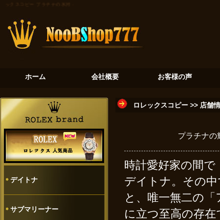
レックスコピー
プラチナの氷河：デイトナ116506が奏でる至高のクロノグラフ
砂金石の神秘：ロレッ
ホーム
会社概要
お客様の声
ロレックスコピー
>>
店舗
プラチナの輝
時計愛好家の間で
デイトナ。その中
デイトナ
と、唯一無二の「
サブマリーナー
に立つ至高の存在