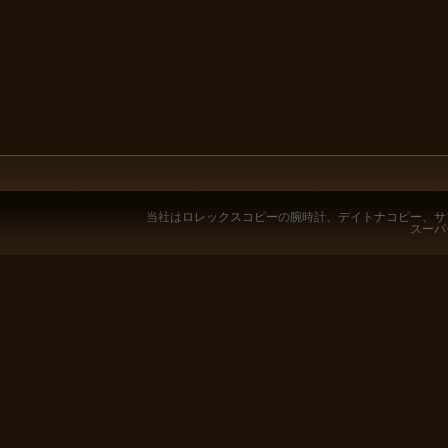
当社は
ロレックスコピー
の腕時計、
デイトナコピー
、
サ
スーパ