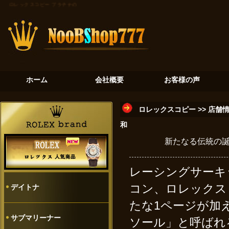
ロレックスコピー
プラチナの氷河：デイトナ116506が奏でる至高のクロノグラフ
砂金石の神秘：
ホーム
会社概要
お客様の声
ロレックスコピー
>>
店舗
和
新たなる伝統の誕生
レーシングサーキ
コン、ロレックス 
デイトナ
たな1ページが加え
サブマリーナー
ソール」と呼ばれ