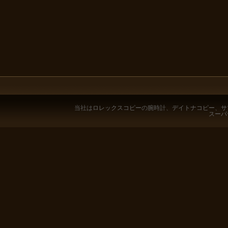
当社は
ロレックスコピー
の腕時計、
デイトナコピー
、
サ
スーパ