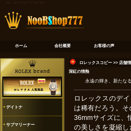
ロレックスコピー
プラチナの氷河：デイトナ116506が奏でる至高のクロノグラフ
砂金石の神秘：
ホーム
会社概要
お客様の声
ロレックスコピー
>>
店舗
深紅の情熱
永遠の輝き、新たなる伝
ロレックスのデイ
は稀有だろう。その
デイトナ
36mmサイズに
サブマリーナー
の美しさを凝縮し