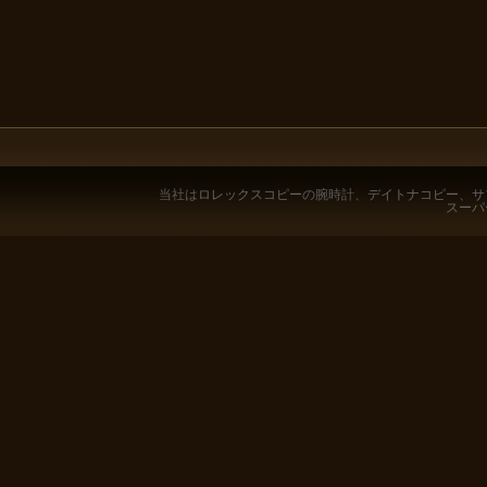
当社は
ロレックスコピー
の腕時計、
デイトナコピー
、
サ
スーパ