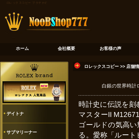
ロレックスコピー
プラチナの氷河：デイトナ116506が奏でる至高のクロノグラフ
砂金石の神秘：
ホーム
会社概要
お客様の声
ロレックスコピー
>>
店舗
白銀の世界時計ロレ
時計史に伝説を刻
マスターII M126
デイトナ
ゴールドの気高い
サブマリーナー
る。愛称「ルート