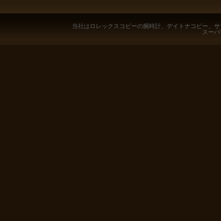
当社は
ロレックスコピー
の腕時計、
デイトナコピー
、
サ
スーパ