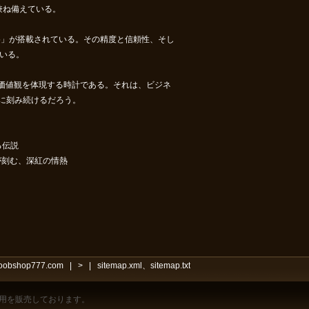
兼ね備えている。
5」が搭載されている。その精度と信頼性、そし
いる。
固たる価値観を体現する時計である。それは、ビジネ
に刻み続けるだろう。
る伝説
 が刻む、深紅の情熱
noobshop777.com
|
>
|
sitemap.xml
、
sitemap.txt
用を販売しております。