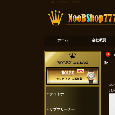
ロレックスコピー
プラチナの氷河：デイトナ116506
ホーム
会社概要
証
成功
組
デイトナ
サブマリーナー