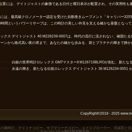
時位置には、デイトジャストの象徴である日付と曜日表示が配置され、その実用性も
部には、最高級クロノメーター認定を受けた自動巻きムーブメント「キャリバー325
70時間というパワーリサーブは、この時計の美しい外見を支える確かな基盤となって
ックス デイトジャスト 40 M228239-0007は、時代の流行に流されない、確
シーンから格式高い夜の席まで、あなたの確かな歩みを、碧とプラチナの輝きで静か
ページ：
白銀の世界時計ロレックス GMTマスターII M126719BLROが刻む、新たな
ページ：
永遠の輝き、新たなる伝統ロレックス デイトジャスト 36 M126234-0051
CopyRight©2018 - 2025 www.
ー
の腕時計、
デイトナコピー
、
サブマリーナコピー
、
エクスプローラー
、等誠実と信
スーパーコピー時計NOOB
老舗。