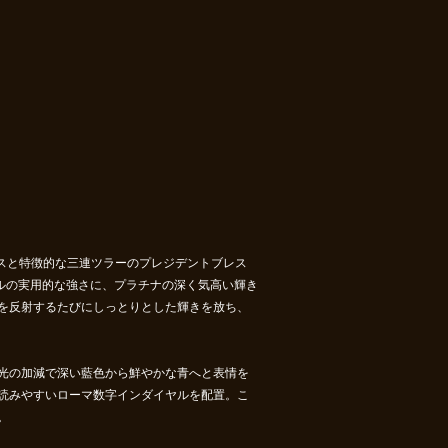
スと特徴的な三連ツラーのプレジデントブレス
ルの実用的な強さに、プラチナの深く気高い輝き
を反射するたびにしっとりとした輝きを放ち、
光の加減で深い藍色から鮮やかな青へと表情を
読みやすいローマ数字インダイヤルを配置。こ
。