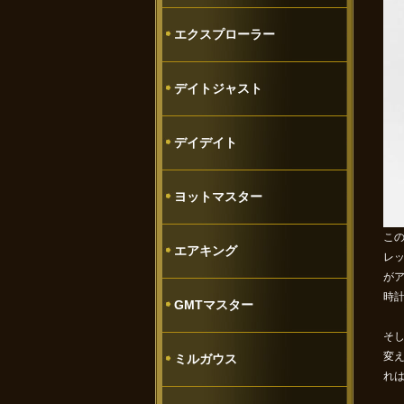
エクスプローラー
デイトジャスト
デイデイト
ヨットマスター
こ
エアキング
レッ
が
時
GMTマスター
そ
変
ミルガウス
れ