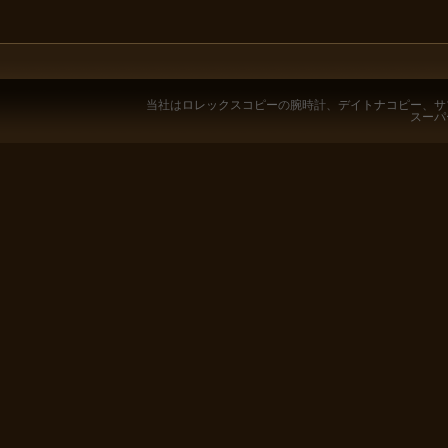
当社は
ロレックスコピー
の腕時計、
デイトナコピー
、
サ
スーパ