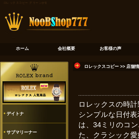
ロレックスコピー
グリーンが紡ぐ新たな伝説：サブマリーナー126610LV
白金が紡ぐ世界の鼓動：ス
ホーム
会社概要
お客様の声
ロレックスコピー
>>
店舗
ロレックスの時計
シンプルな日付表
デイトナ
は、34ミリのコ
サブマリーナー
た、クラシック愛