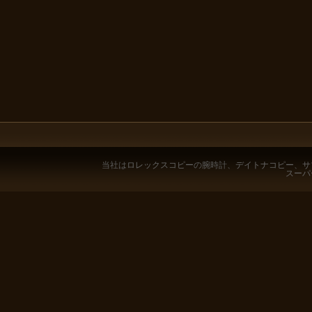
当社は
ロレックスコピー
の腕時計、
デイトナコピー
、
サ
スーパ