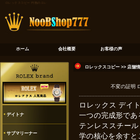
ロレックスコピー
円熟のエレガンス：チェリーニ5116/8が示すロレックスの另一面
黄金の真珠貝
ホーム
会社概要
お客様の声
ロレックスコピー
>>
店舗
不変の証明 
ロレックス デイト
一つの完成形であ
デイトナ
テンレススチール
サブマリーナー
学の核心を余すと