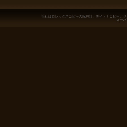
当社は
ロレックスコピー
の腕時計、
デイトナコピー
、
サ
スーパ