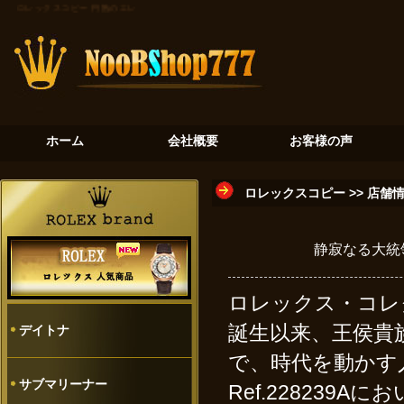
ロレックスコピー
円熟のエレガンス：チェリーニ5116/8が示すロレックスの另一面
黄金の真珠貝
ホーム
会社概要
お客様の声
ロレックスコピー
>>
店舗
静寂なる大統領
ロレックス・コレ
誕生以来、王侯貴
デイトナ
で、時代を動かす
サブマリーナー
Ref.228239