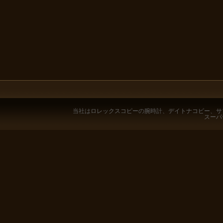
当社は
ロレックスコピー
の腕時計、
デイトナコピー
、
サ
スーパ